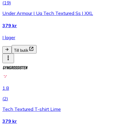
(
19
)
Under Armour | Ua Tech Textured Ss | XXL
379 kr
I lager
Till butik
1.8
(
2
)
Tech Textured T-shirt Lime
379 kr