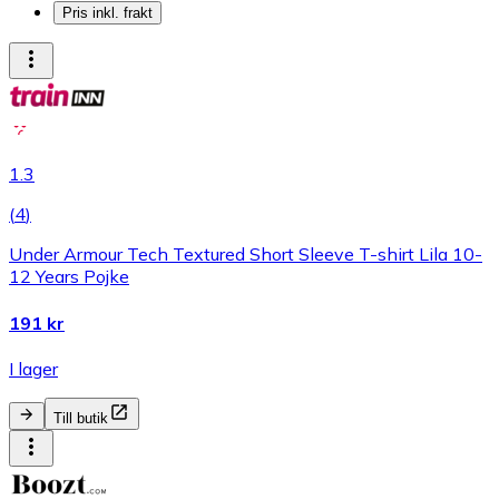
Pris inkl. frakt
1.3
(
4
)
Under Armour Tech Textured Short Sleeve T-shirt Lila 10-
12 Years Pojke
191 kr
I lager
Till butik