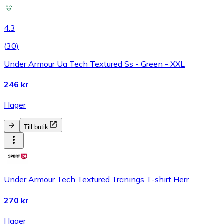
4.3
(
30
)
Under Armour Ua Tech Textured Ss - Green - XXL
246 kr
I lager
Till butik
Under Armour Tech Textured Tränings T-shirt Herr
270 kr
I lager