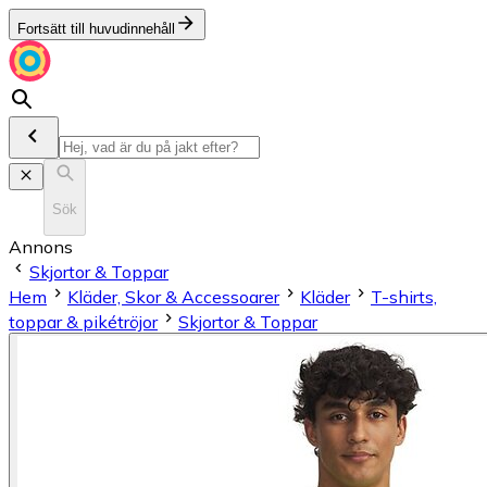
Fortsätt till huvudinnehåll
Sök
Annons
Skjortor & Toppar
Hem
Kläder, Skor & Accessoarer
Kläder
T-shirts,
toppar & pikétröjor
Skjortor & Toppar