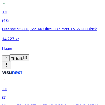
3.9
(
48
)
Hisense 55U8Q 55" 4K Ultra HD Smart TV Wi-Fi Black
14 227 kr
I lager
Till butik
1.8
(
1
)