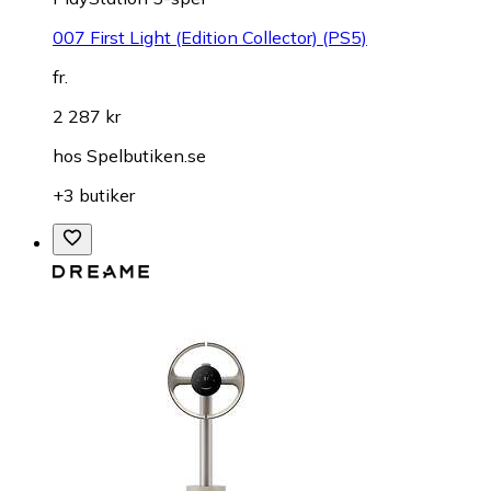
007 First Light (Edition Collector) (PS5)
fr.
2 287 kr
hos
Spelbutiken.se
+3 butiker