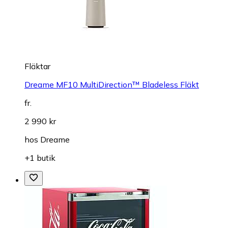
Fläktar
Dreame MF10 MultiDirection™ Bladeless Fläkt
fr.
2 990 kr
hos
Dreame
+1 butik