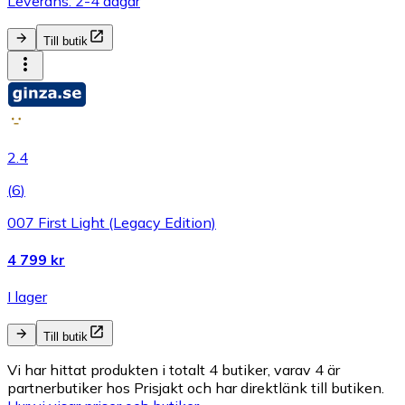
Leverans: 2-4 dagar
Till butik
2.4
(
6
)
007 First Light (Legacy Edition)
4 799 kr
I lager
Till butik
Vi har hittat produkten i totalt 4 butiker, varav 4 är
partnerbutiker hos Prisjakt och har direktlänk till butiken.