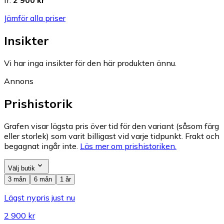
fr.
2 900 kr
Jämför alla priser
Insikter
Vi har inga insikter för den här produkten ännu.
Annons
Prishistorik
Grafen visar lägsta pris över tid för den variant (såsom färg
eller storlek) som varit billigast vid varje tidpunkt. Frakt och
begagnat ingår inte.
Läs mer om prishistoriken.
Välj butik
3 mån
6 mån
1 år
Lägst nypris just nu
2 900 kr