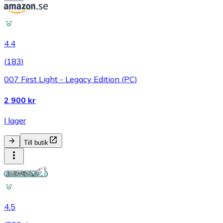
4.4
(
183
)
007 First Light - Legacy Edition (PC)
2 900 kr
I lager
Till butik
4.5