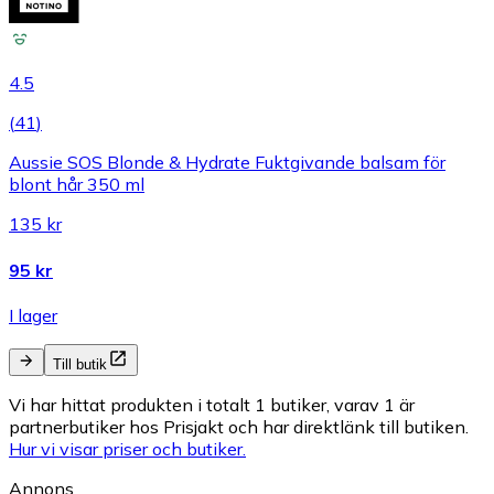
4.5
(
41
)
Aussie SOS Blonde & Hydrate Fuktgivande balsam för
blont hår 350 ml
135 kr
95 kr
I lager
Till butik
Vi har hittat produkten i totalt 1 butiker, varav 1 är
partnerbutiker hos Prisjakt och har direktlänk till butiken.
Hur vi visar priser och butiker.
Annons