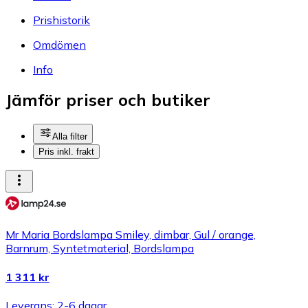
Prishistorik
Omdömen
Info
Jämför priser och butiker
Alla filter
Pris inkl. frakt
Mr Maria Bordslampa Smiley, dimbar, Gul / orange,
Barnrum, Syntetmaterial, Bordslampa
1 311 kr
Leverans: 2-6 dagar