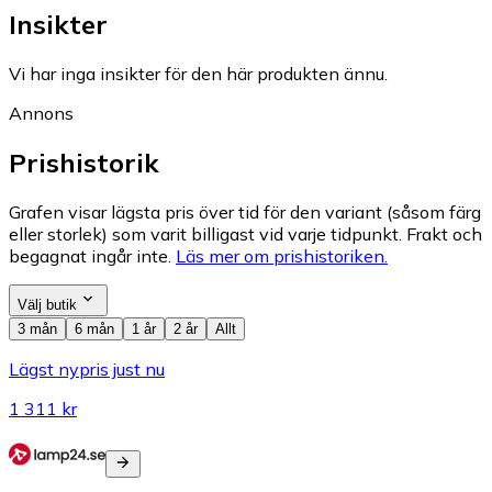
Insikter
Vi har inga insikter för den här produkten ännu.
Annons
Prishistorik
Grafen visar lägsta pris över tid för den variant (såsom färg
eller storlek) som varit billigast vid varje tidpunkt. Frakt och
begagnat ingår inte.
Läs mer om prishistoriken.
Välj butik
3 mån
6 mån
1 år
2 år
Allt
Lägst nypris just nu
1 311 kr