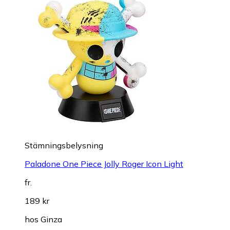
Stämningsbelysning
Paladone One Piece Jolly Roger Icon Light
fr.
189 kr
hos
Ginza