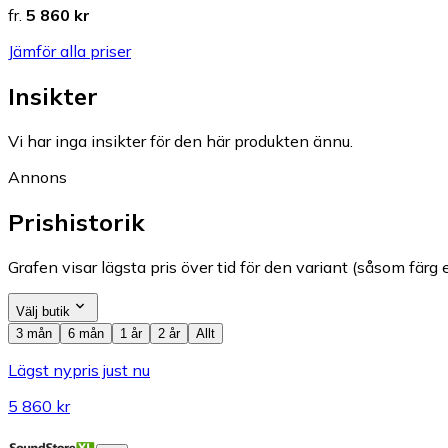
fr.
5 860 kr
Jämför alla priser
Insikter
Vi har inga insikter för den här produkten ännu.
Annons
Prishistorik
Grafen visar lägsta pris över tid för den variant (såsom färg e
Välj butik
3 mån
6 mån
1 år
2 år
Allt
Lägst nypris just nu
5 860 kr