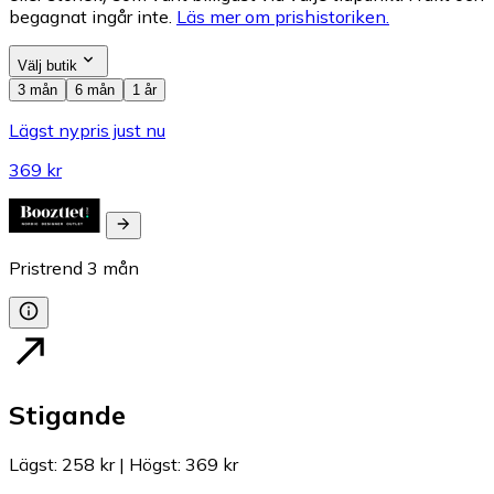
begagnat ingår inte.
Läs mer om prishistoriken.
Välj butik
3 mån
6 mån
1 år
Lägst nypris just nu
369 kr
Pristrend
3
mån
Stigande
Lägst
:
258 kr
|
Högst
:
369 kr