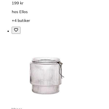
199 kr
hos
Ellos
+4 butiker