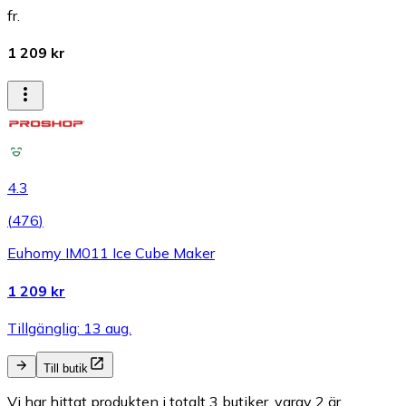
fr.
1 209 kr
4.3
(
476
)
Euhomy IM011 Ice Cube Maker
1 209 kr
Tillgänglig: 13 aug.
Till butik
Vi har hittat produkten i totalt 3 butiker, varav 2 är