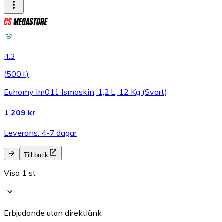
4.3
(
500+
)
Euhomy Im011 Ismaskin, 1,2 L, 12 Kg (Svart)
1 209 kr
Leverans: 4-7 dagar
Till butik
Visa 1 st
Erbjudande utan direktlänk