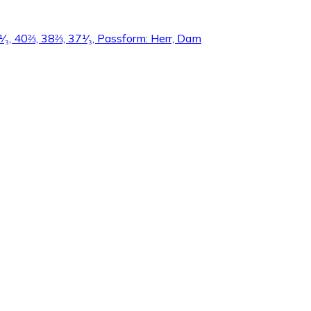
41¹⁄₃, 40⅔, 38⅔, 37¹⁄₃, Passform: Herr, Dam