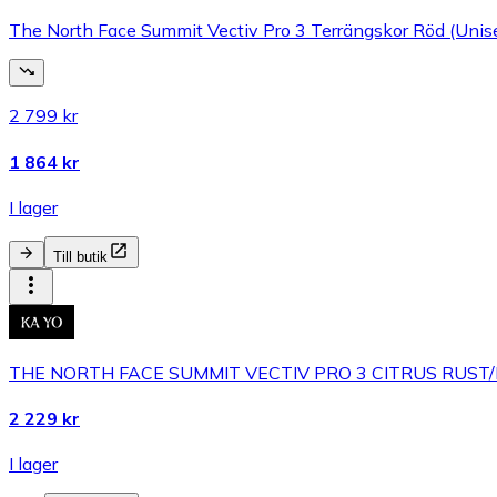
The North Face Summit Vectiv Pro 3 Terrängskor Röd (Unise
2 799 kr
1 864 kr
I lager
Till butik
THE NORTH FACE SUMMIT VECTIV PRO 3 CITRUS RUST/
2 229 kr
I lager