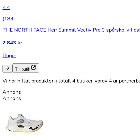
4.4
(
184
)
THE NORTH FACE Herr Summit Vectiv Pro 3 spårsko, vit ask/s
2 843 kr
I lager
Till butik
Vi har hittat produkten i totalt 4 butiker, varav 4 är partnerbu
Annons
Annons