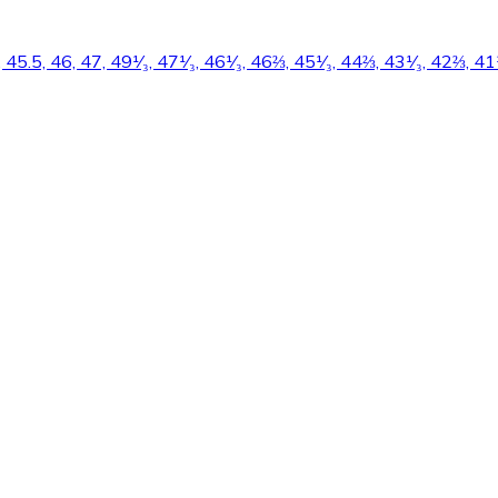
, 45.5, 46, 47, 49¹⁄₃, 47¹⁄₃, 46¹⁄₃, 46⅔, 45¹⁄₃, 44⅔, 43¹⁄₃, 42⅔, 