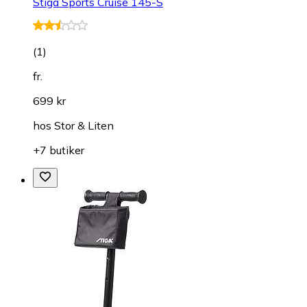
Stiga Sports Cruise 145-S
(
1
)
fr.
699 kr
hos
Stor & Liten
+7 butiker