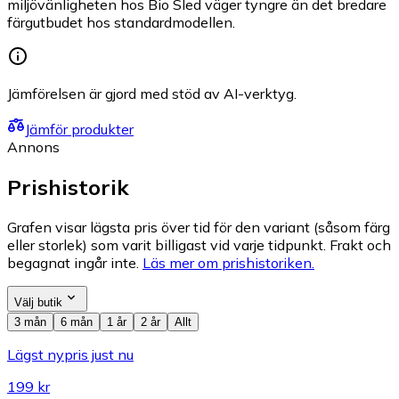
miljövänligheten hos Bio Sled väger tyngre än det bredare
färgutbudet hos standardmodellen.
Jämförelsen är gjord med stöd av AI-verktyg.
Jämför produkter
Annons
Prishistorik
Grafen visar lägsta pris över tid för den variant (såsom färg
eller storlek) som varit billigast vid varje tidpunkt. Frakt och
begagnat ingår inte.
Läs mer om prishistoriken.
Välj butik
3 mån
6 mån
1 år
2 år
Allt
Lägst nypris just nu
199 kr