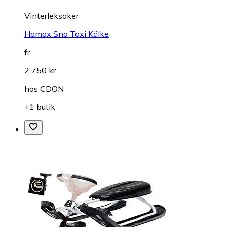
Vinterleksaker
Hamax Sno Taxi Kälke
fr.
2 750 kr
hos
CDON
+1 butik