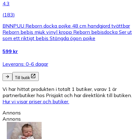
4.3
(
183
)
BNNPUU Reborn docka pojke 48 cm handgjord tvättbar
Reborn bebis mjuk vinyl kropp Reborn bebisdocka Ser ut
som ett riktigt bebis Stängda ögon pojke
599 kr
Leverans: 0-6 dagar
Till butik
Vi har hittat produkten i totalt 1 butiker, varav 1 är
partnerbutiker hos Prisjakt och har direktlänk till butiken.
Hur vi visar priser och butiker.
Annons
Annons