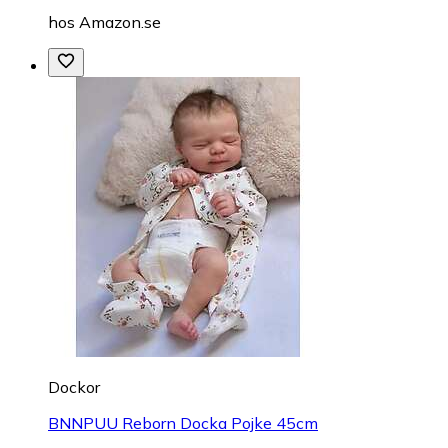
hos
Amazon.se
Dockor
BNNPUU Reborn Docka Pojke 45cm