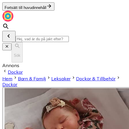
Fortsätt till huvudinnehåll
Sök
Annons
Dockor
Hem
Barn & Familj
Leksaker
Dockor & Tillbehör
Dockor