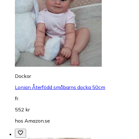
Dockor
Lonian Återfödd småbarns docka 50cm
fr.
552 kr
hos
Amazon.se