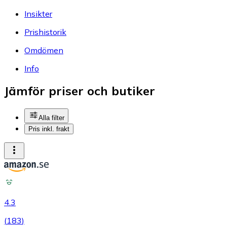
Insikter
Prishistorik
Omdömen
Info
Jämför priser och butiker
Alla filter
Pris inkl. frakt
4.3
(
183
)