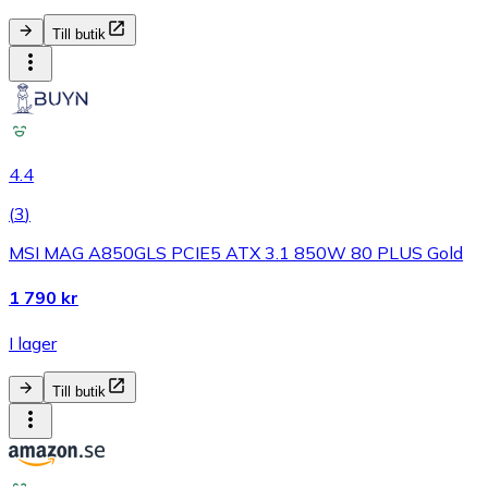
Till butik
4.4
(
3
)
MSI MAG A850GLS PCIE5 ATX 3.1 850W 80 PLUS Gold
1 790 kr
I lager
Till butik