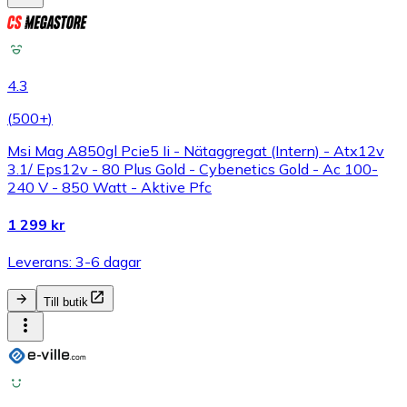
4.3
(
500+
)
Msi Mag A850gl Pcie5 Ii - Nätaggregat (Intern) - Atx12v
3.1/ Eps12v - 80 Plus Gold - Cybenetics Gold - Ac 100-
240 V - 850 Watt - Aktive Pfc
1 299 kr
Leverans: 3-6 dagar
Till butik