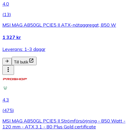
4.0
(
13
)
MSI MAG A850GL PCIE5 II ATX-nätaggregat, 850 W
1 327 kr
Leverans: 1-3 dagar
Till butik
4.3
(
475
)
MSI MAG A850GL PCIE5 II Strömförsörjning - 850 Watt -
120 mm - ATX 3.1 - 80 Plus Gold certificate