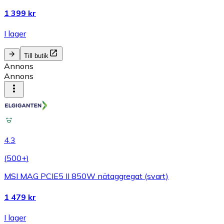
1 399 kr
I lager
Till butik
Annons
Annons
4.3
(
500+
)
MSI MAG PCIE5 II 850W nätaggregat (svart)
1 479 kr
I lager