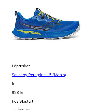
Löparskor
Saucony Peregrine 15 (Men's)
fr.
923 kr
hos
Skistart
+5 butiker