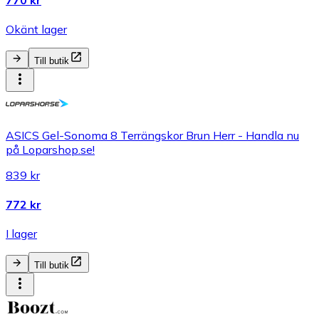
Okänt lager
Till butik
ASICS Gel-Sonoma 8 Terrängskor Brun Herr - Handla nu
på Loparshop.se!
839 kr
772 kr
I lager
Till butik