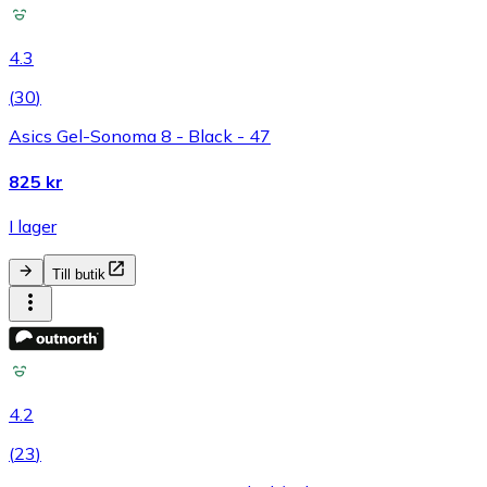
4.3
(
30
)
Asics Gel-Sonoma 8 - Black - 47
825 kr
I lager
Till butik
4.2
(
23
)