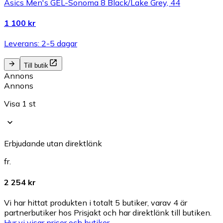
Asics Men's GEL-Sonoma 8 Black/Lake Grey, 44
1 100 kr
Leverans: 2-5 dagar
Till butik
Annons
Annons
Visa 1 st
Erbjudande utan direktlänk
fr.
2 254 kr
Vi har hittat produkten i totalt 5 butiker, varav 4 är
partnerbutiker hos Prisjakt och har direktlänk till butiken.
Hur vi visar priser och butiker.