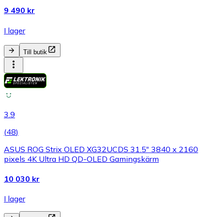
9 490 kr
I lager
Till butik
3.9
(
48
)
ASUS ROG Strix OLED XG32UCDS 31.5" 3840 x 2160
pixels 4K Ultra HD QD-OLED Gamingskärm
10 030 kr
I lager