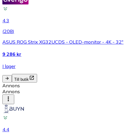
4.3
(
208
)
ASUS ROG Strix XG32UCDS - OLED-monitor - 4K - 32"
9 286 kr
I lager
Till butik
Annons
Annons
4.4