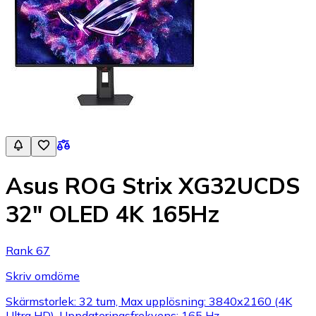
Asus ROG Strix XG32UCDS
32" OLED 4K 165Hz
Rank 67
Skriv omdöme
Skärmstorlek: 32 tum, Max upplösning: 3840x2160 (4K
Ultra HD), Uppdateringsfrekvens: 165 Hz