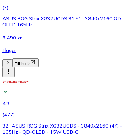
(
3
)
ASUS ROG Strix XG32UCDS 31.5" - 3840x2160 QD-
OLED 165Hz
9 490 kr
I lager
Till butik
4.3
(
477
)
32" ASUS ROG Strix XG32UCDS - 3840x2160 (4K) -
165Hz - QD-OLED - 15W USB-C