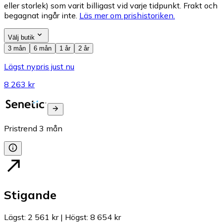
eller storlek) som varit billigast vid varje tidpunkt. Frakt och
begagnat ingår inte.
Läs mer om prishistoriken.
Välj butik
3 mån
6 mån
1 år
2 år
Lägst nypris just nu
8 263 kr
Pristrend
3
mån
Stigande
Lägst
:
2 561 kr
|
Högst
:
8 654 kr