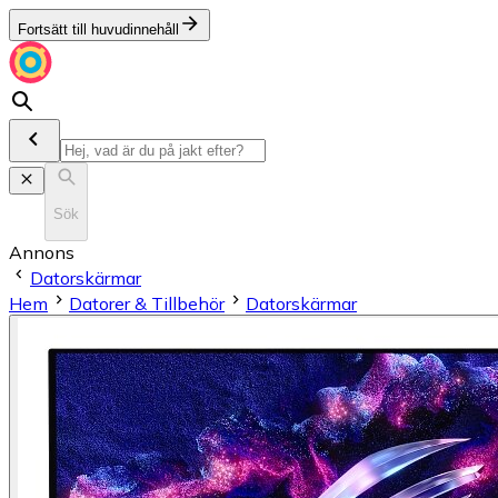
Fortsätt till huvudinnehåll
Sök
Annons
Datorskärmar
Hem
Datorer & Tillbehör
Datorskärmar