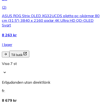
(
2
)
ASUS ROG Strix OLED XG32UCDS platta pc-skärmar 80
cm (31.5") 3840 x 2160 pixlar 4K Ultra HD QD-OLED
Svart
8 263 kr
I lager
Till butik
Visa 7 st
Erbjudanden utan direktlänk
fr.
8 679 kr