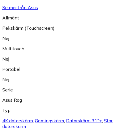
Se mer från Asus
Allmänt
Pekskärm (Touchscreen)
Nej
Multitouch
Nej
Portabel
Nej
Serie
Asus Rog
Typ
4K datorskärm
,
Gamingskärm
,
Datorskärm 31"+
,
Stor
datorskärm