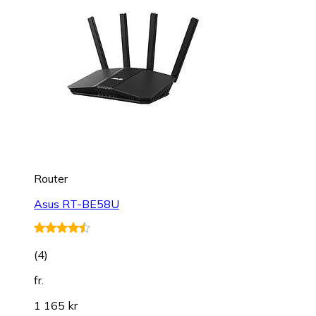
Router
Asus RT-BE58U
(
4
)
fr.
1 165 kr