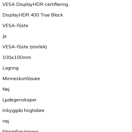
VESA DisplayHDR-certifiering
DisplayHDR 400 True Black
VESA-fäste
Ja
VESA-fäste (storlek)
100x100mm
Lagring
Minneskortläsare
Nej
Ljudegenskaper
Inbyggda högtalare
nej
Strömförsörjning