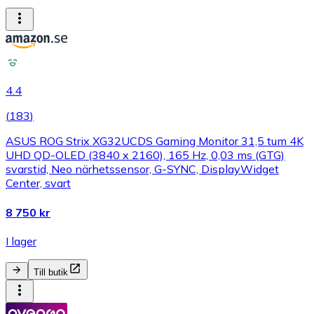
4.4
(
183
)
ASUS ROG Strix XG32UCDS Gaming Monitor 31,5 tum 4K
UHD QD-OLED (3840 x 2160), 165 Hz, 0,03 ms (GTG)
svarstid, Neo närhetssensor, G-SYNC, DisplayWidget
Center, svart
8 750 kr
I lager
Till butik