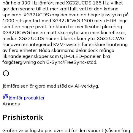
når hela 330 Hz jämfört med XG32UCDS 165 Hz, vilket
gör den senare till ett mer kraftfullt val för den kräsne
spelaren. XG32UCDS erbjuder även en högre ljusstyrka på
1000 nits jämfört med XG32UCWG 1300 nits i HDR-läge,
samt en högre pivot-funktion för mer flexibel placering.
XG32UCWG har en matt skärmyta som minskar reflexer,
medan XG32UCDS har en blank skärmyta. XG32UCWG
har även en integrerad KVM-switch för enklare hantering
av flera enheter. Båda skärmarna delar dock många
liknande egenskaper som QD-OLED-paneler, bra
färgåtergivning och G-Sync/FreeSync-stöd.
Jämförelsen är gjord med stöd av AI-verktyg.
Jämför produkter
Annons
Prishistorik
Grafen visar lägsta pris över tid för den variant (såsom färg