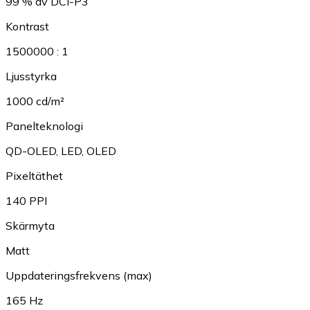
99 % av DCI-P3
Kontrast
1500000 : 1
Ljusstyrka
1000 cd/m²
Panelteknologi
QD-OLED
,
LED
,
OLED
Pixeltäthet
140 PPI
Skärmyta
Matt
Uppdateringsfrekvens (max)
165 Hz