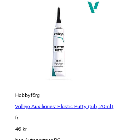
Hobbyfärg
Vallejo Auxiliaries: Plastic Putty (tub, 20ml.)
fr.
46 kr