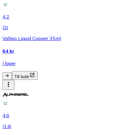
4.2
(
2
)
Vallejo Liquid Copper 35ml
64 kr
I lager
Till butik
4.6
(
14
)