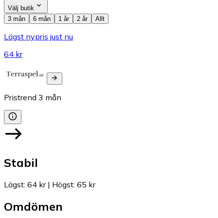
Välj butik
3 mån
6 mån
1 år
2 år
Allt
Lägst nypris just nu
64 kr
Pristrend
3
mån
Stabil
Lägst
:
64 kr
|
Högst
:
65 kr
Omdömen