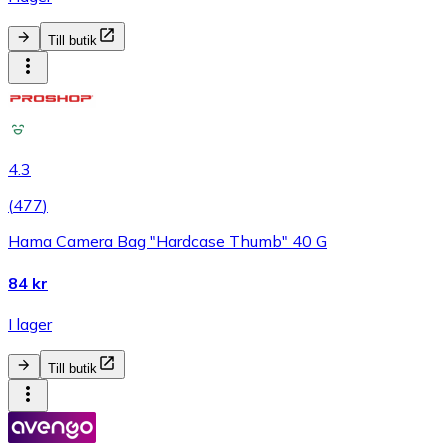
Till butik
4.3
(
477
)
Hama Camera Bag "Hardcase Thumb" 40 G
84 kr
I lager
Till butik