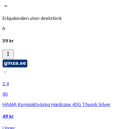
Erbjudanden utan direktlänk
fr.
39 kr
2.4
(
6
)
HAMA Kompaktväska Hardcase 40G Thumb Silver
49 kr
I lager