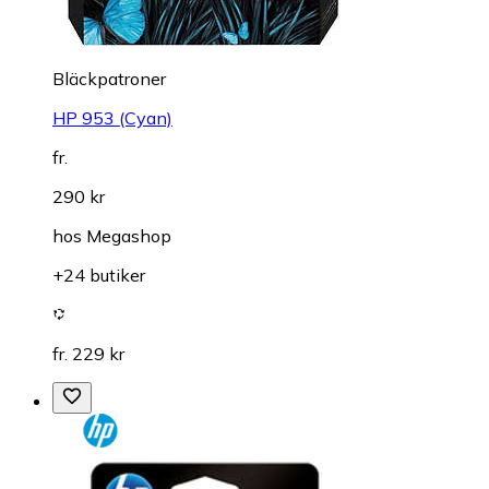
Bläckpatroner
HP 953 (Cyan)
fr.
290 kr
hos
Megashop
+24 butiker
fr. 229 kr