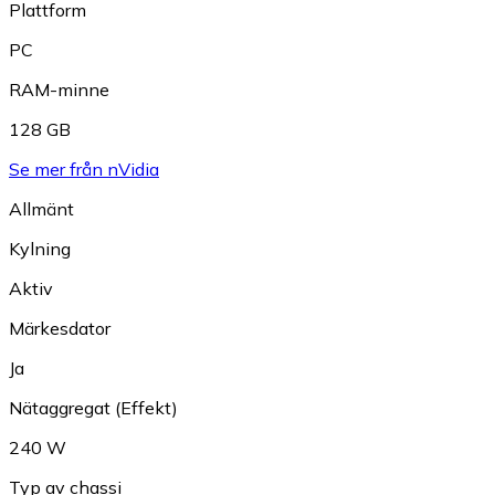
Plattform
PC
RAM-minne
128 GB
Se mer från nVidia
Allmänt
Kylning
Aktiv
Märkesdator
Ja
Nätaggregat (Effekt)
240 W
Typ av chassi