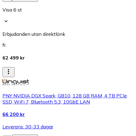
Visa 6 st
Erbjudanden utan direktlänk
fr.
62 499 kr
PNY NVIDIA DGX Spark, GB10, 128 GB RAM, 4 TB PCIe
SSD, WiFi 7, Bluetooth 5.3, 10GbE LAN
66 200 kr
Leverans: 30-33 dagar