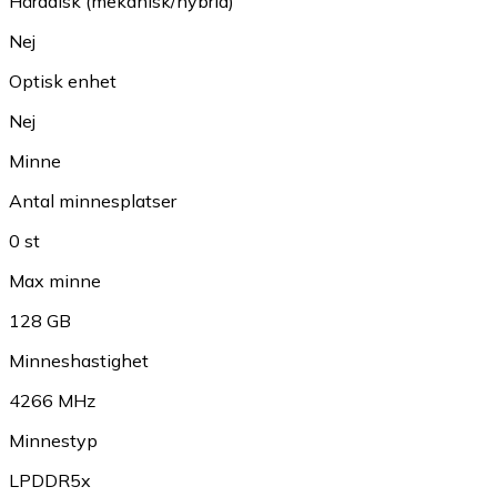
Hårddisk (mekanisk/hybrid)
Nej
Optisk enhet
Nej
Minne
Antal minnesplatser
0 st
Max minne
128 GB
Minneshastighet
4266 MHz
Minnestyp
LPDDR5x