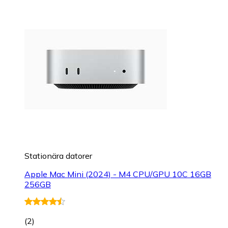
Stationära datorer
Apple Mac Mini (2024) - M4 CPU/GPU 10C 16GB
256GB
(
2
)