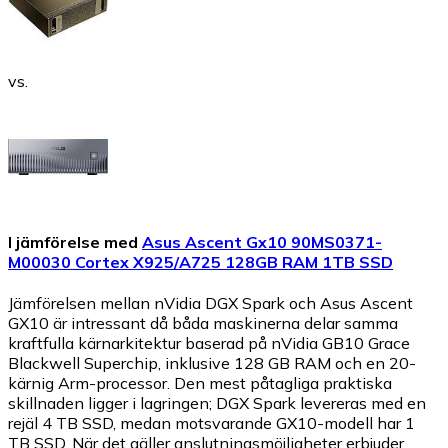
vs.
I jämförelse med
Asus Ascent Gx10 90MS0371-
M00030 Cortex X925/A725 128GB RAM 1TB SSD
Jämförelsen mellan nVidia DGX Spark och Asus Ascent
GX10 är intressant då båda maskinerna delar samma
kraftfulla kärnarkitektur baserad på nVidia GB10 Grace
Blackwell Superchip, inklusive 128 GB RAM och en 20-
kärnig Arm-processor. Den mest påtagliga praktiska
skillnaden ligger i lagringen; DGX Spark levereras med en
rejäl 4 TB SSD, medan motsvarande GX10-modell har 1
TB SSD. När det gäller anslutningsmöjligheter erbjuder