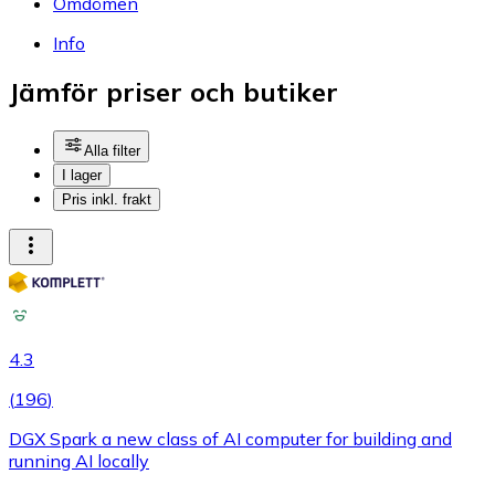
Omdömen
Info
Jämför priser och butiker
Alla filter
I lager
Pris inkl. frakt
4.3
(
196
)
DGX Spark a new class of AI computer for building and
running AI locally