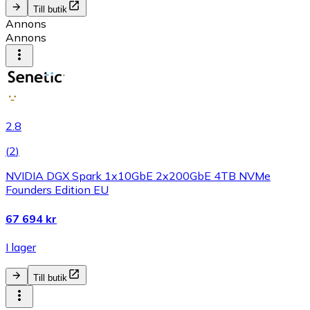
Till butik
Annons
Annons
2.8
(
2
)
NVIDIA DGX Spark 1x10GbE 2x200GbE 4TB NVMe
Founders Edition EU
67 694 kr
I lager
Till butik