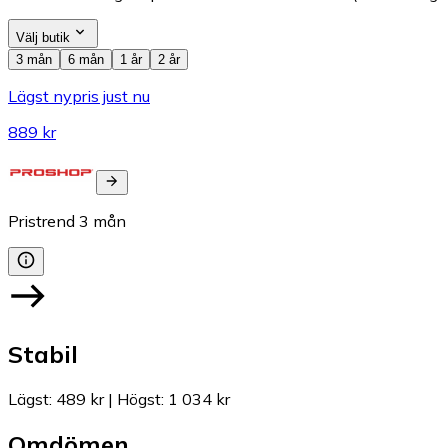
Välj butik
3 mån
6 mån
1 år
2 år
Lägst nypris just nu
889 kr
Pristrend
3
mån
Stabil
Lägst
:
489 kr
|
Högst
:
1 034 kr
Omdömen