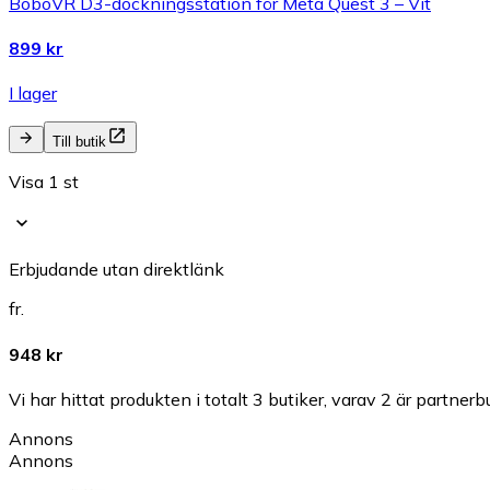
BoboVR D3-dockningsstation för Meta Quest 3 – Vit
899 kr
I lager
Till butik
Visa 1 st
Erbjudande utan direktlänk
fr.
948 kr
Vi har hittat produkten i totalt 3 butiker, varav 2 är partnerbu
Annons
Annons