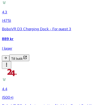
4.3
(
475
)
BoboVR D3 Charging Dock - For quest 3
889 kr
I lager
Till butik
4.4
(
500+
)