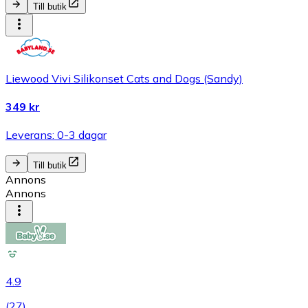
Till butik
Liewood Vivi Silikonset Cats and Dogs (Sandy)
349 kr
Leverans: 0-3 dagar
Till butik
Annons
Annons
4.9
(
27
)