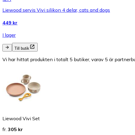
Liewood servis Vivi silikon 4 delar, cats and dogs
449 kr
I lager
Till butik
Vi har hittat produkten i totalt 5 butiker, varav 5 är partnerbu
Liewood Vivi Set
fr.
305 kr