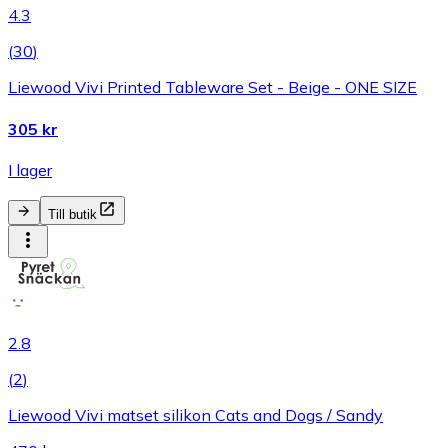
4.3
(
30
)
Liewood Vivi Printed Tableware Set - Beige - ONE SIZE
305 kr
I lager
Till butik
2.8
(
2
)
Liewood Vivi matset silikon Cats and Dogs / Sandy