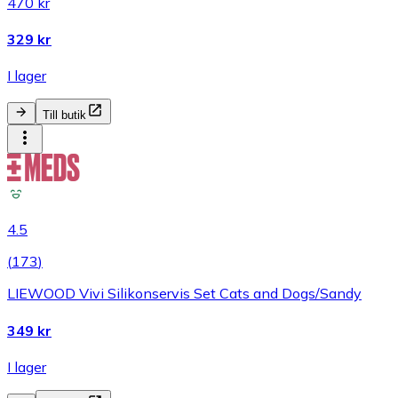
470 kr
329 kr
I lager
Till butik
4.5
(
173
)
LIEWOOD Vivi Silikonservis Set Cats and Dogs/Sandy
349 kr
I lager