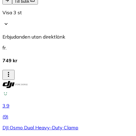
Till butik
Visa 3 st
Erbjudanden utan direktlänk
fr.
749 kr
3.9
(
9
)
DJI Osmo Dual Heavy-Duty Clamp