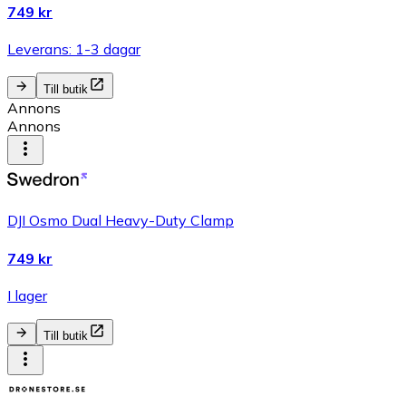
749 kr
Leverans: 1-3 dagar
Till butik
Annons
Annons
DJI Osmo Dual Heavy-Duty Clamp
749 kr
I lager
Till butik