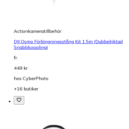
Actionkameratillbehör
DJI Osmo Förlängningsstång Kit 1.5m (Dubbelriktad
Snabbkoppling)
fr.
449 kr
hos
CyberPhoto
+16 butiker