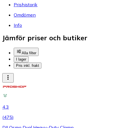
Prishistorik
Omdömen
Info
Jämför priser och butiker
Alla filter
I lager
Pris inkl. frakt
4.3
(
475
)
DJI Osmo Dual Heavy-Duty Clamp