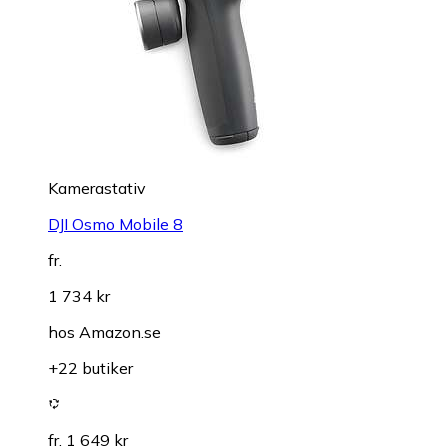
Kamerastativ
DJI Osmo Mobile 8
fr.
1 734 kr
hos
Amazon.se
+22 butiker
fr. 1 649 kr