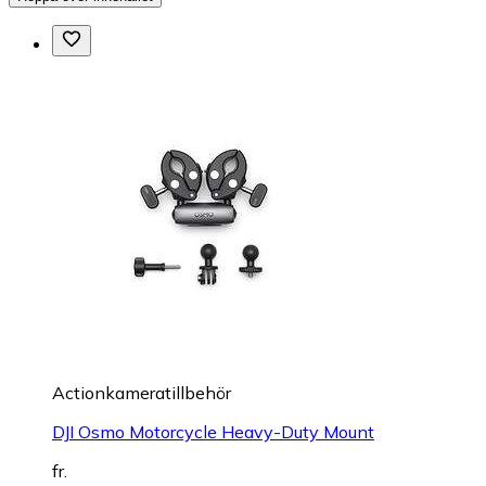
Actionkameratillbehör
DJI Osmo Motorcycle Heavy-Duty Mount
fr.