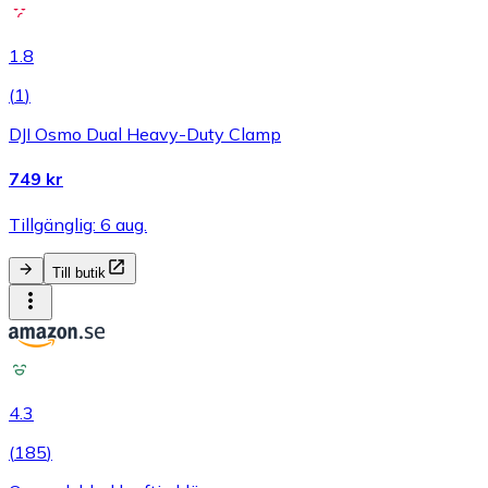
1.8
(
1
)
DJI Osmo Dual Heavy-Duty Clamp
749 kr
Tillgänglig: 6 aug.
Till butik
4.3
(
185
)