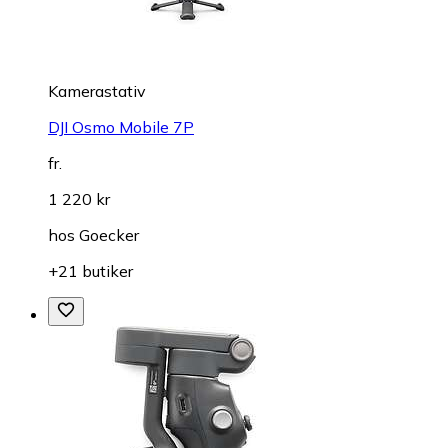
Kamerastativ
DJI Osmo Mobile 7P
fr.
1 220 kr
hos
Goecker
+21 butiker