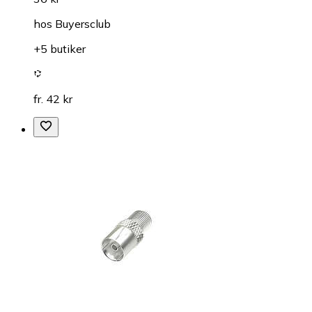
hos
Buyersclub
+5 butiker
fr. 42 kr