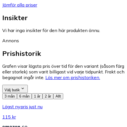
Jämför alla priser
Insikter
Vi har inga insikter för den här produkten ännu.
Annons
Prishistorik
Grafen visar lägsta pris över tid för den variant (såsom färg
eller storlek) som varit billigast vid varje tidpunkt. Frakt och
begagnat ingår inte.
Läs mer om prishistoriken.
Välj butik
3 mån
6 mån
1 år
2 år
Allt
Lägst nypris just nu
115 kr