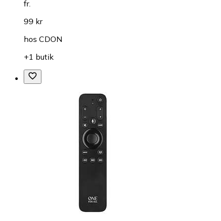
fr.
99 kr
hos
CDON
+1 butik