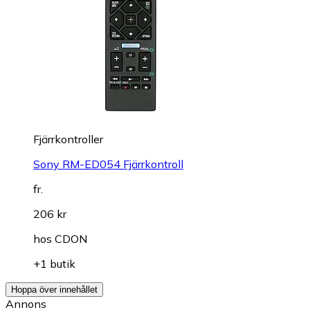
Fjärrkontroller
Sony RM-ED054 Fjärrkontroll
fr.
206 kr
hos
CDON
+1 butik
Hoppa över innehållet
Annons