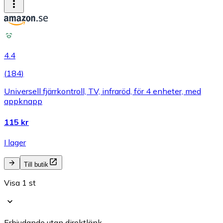
4.4
(
184
)
Universell fjärrkontroll, TV, infraröd, för 4 enheter, med
appknapp
115 kr
I lager
Till butik
Visa 1 st
Erbjudande utan direktlänk