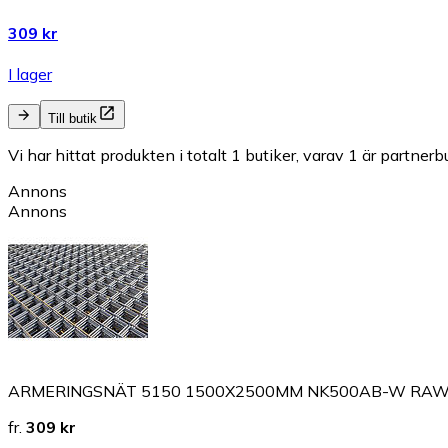
309 kr
I lager
Till butik
Vi har hittat produkten i totalt 1 butiker, varav 1 är partnerbu
Annons
Annons
ARMERINGSNÄT 5150 1500X2500MM NK500AB-W RAW | B
fr.
309 kr