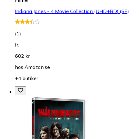
Indiana Jones - 4 Movie Collection (UHD+BD) (SE)
(
1
)
fr.
602 kr
hos
Amazon.se
+4 butiker