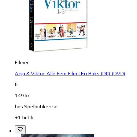
Filmer
Anja & Viktor: Alle Fem Film I En Boks (DK) (DVD)
fr.
149 kr
hos
Spelbutiken.se
+1 butik