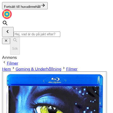
Fortsätt till huvudinnehåll
Sök
Annons
Filmer
Hem
Gaming & Underhållning
Filmer