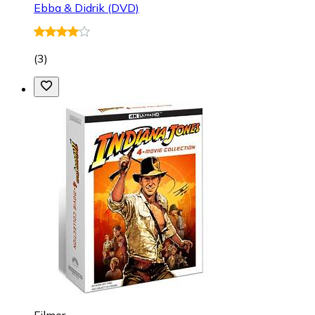
Ebba & Didrik (DVD)
(
3
)
Filmer