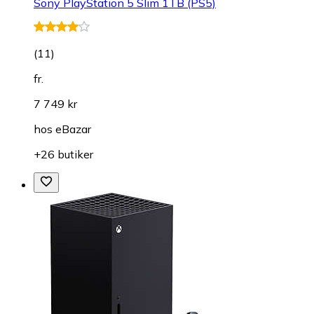
Sony PlayStation 5 Slim 1TB (PS5)
(
11
)
fr.
7 749 kr
hos
eBazar
+26 butiker