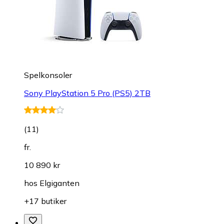
Spelkonsoler
Sony PlayStation 5 Pro (PS5) 2TB
(
11
)
fr.
10 890 kr
hos
Elgiganten
+17 butiker