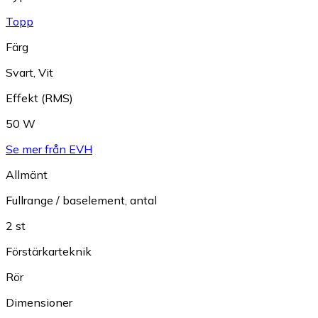
Topp
Färg
Svart
,
Vit
Effekt (RMS)
50 W
Se mer från EVH
Allmänt
Fullrange / baselement, antal
2 st
Förstärkarteknik
Rör
Dimensioner