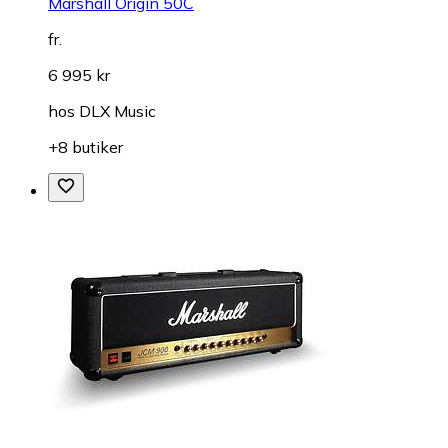
Marshall Origin 50C
fr.
6 995 kr
hos
DLX Music
+8 butiker