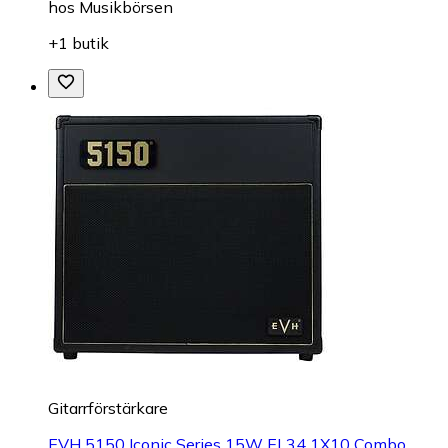
hos
Musikbörsen
+1 butik
Gitarrförstärkare
EVH 5150 Iconic Series 15W EL34 1X10 Combo