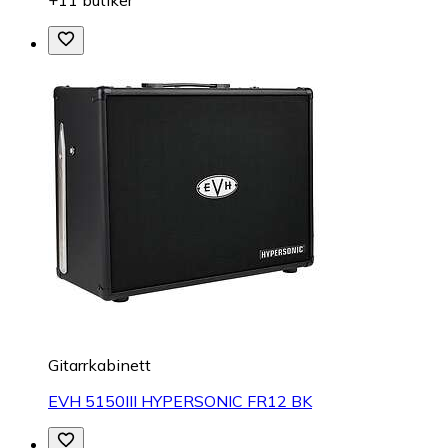
Gitarrkabinett
EVH 5150III HYPERSONIC FR12 BK