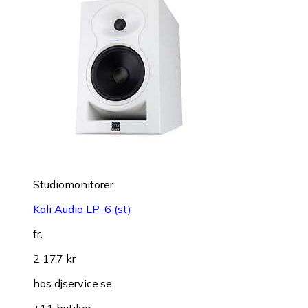
Studiomonitorer
Kali Audio LP-6 (st)
fr.
2 177 kr
hos
djservice.se
+11 butiker