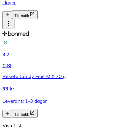
I lager
Till butik
4.2
(
28
)
Beketo Candy Fruit MIX 70 g
33 kr
Leverans: 1-3 dagar
Till butik
Visa 1 st