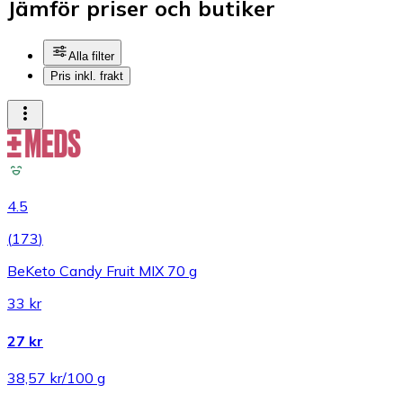
Jämför priser och butiker
Alla filter
Pris inkl. frakt
4.5
(
173
)
BeKeto Candy Fruit MIX 70 g
33 kr
27 kr
38,57 kr/100 g