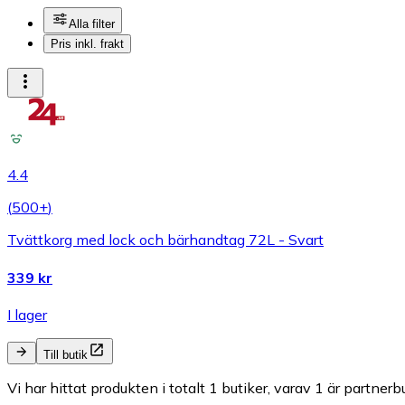
Alla filter
Pris inkl. frakt
4.4
(
500+
)
Tvättkorg med lock och bärhandtag 72L - Svart
339 kr
I lager
Till butik
Vi har hittat produkten i totalt 1 butiker, varav 1 är partnerbu