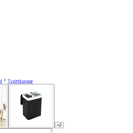
d
Tvättkorgar
+
2