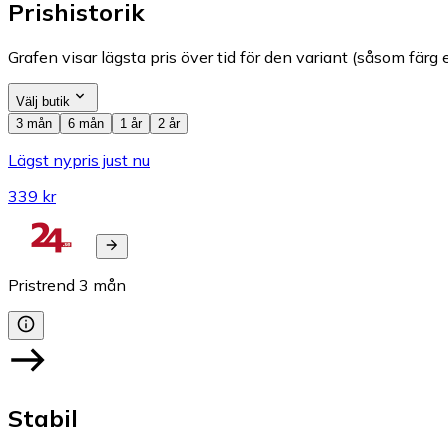
Prishistorik
Grafen visar lägsta pris över tid för den variant (såsom färg e
Välj butik
3 mån
6 mån
1 år
2 år
Lägst nypris just nu
339 kr
Pristrend
3
mån
Stabil