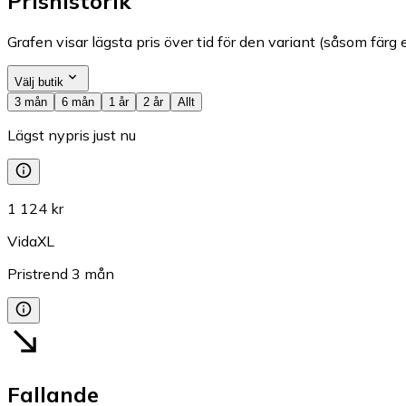
Prishistorik
Grafen visar lägsta pris över tid för den variant (såsom färg e
Välj butik
3 mån
6 mån
1 år
2 år
Allt
Lägst nypris just nu
1 124 kr
VidaXL
Pristrend
3
mån
Fallande