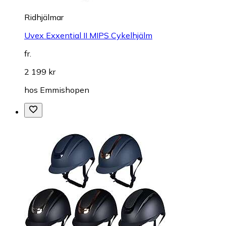
Ridhjälmar
Uvex Exxential II MIPS Cykelhjälm
fr.
2 199 kr
hos
Emmishopen