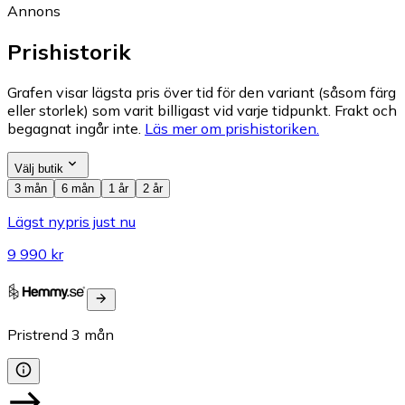
Annons
Prishistorik
Grafen visar lägsta pris över tid för den variant (såsom färg
eller storlek) som varit billigast vid varje tidpunkt. Frakt och
begagnat ingår inte.
Läs mer om prishistoriken.
Välj butik
3 mån
6 mån
1 år
2 år
Lägst nypris just nu
9 990 kr
Pristrend
3
mån