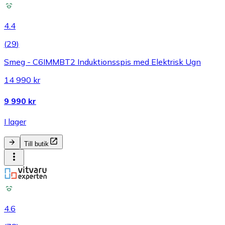
4.4
(
29
)
Smeg - C6IMMBT2 Induktionsspis med Elektrisk Ugn
14 990 kr
9 990 kr
I lager
Till butik
4.6