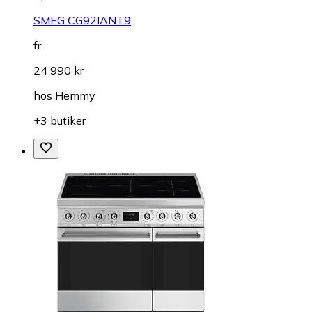
SMEG CG92IANT9
fr.
24 990 kr
hos
Hemmy
+3 butiker