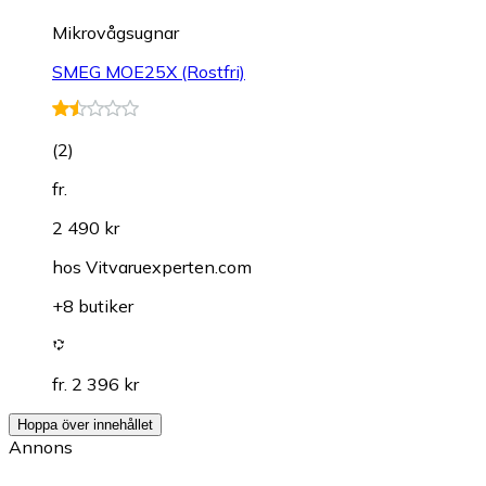
Mikrovågsugnar
SMEG MOE25X (Rostfri)
(
2
)
fr.
2 490 kr
hos
Vitvaruexperten.com
+8 butiker
fr. 2 396 kr
Hoppa över innehållet
Annons