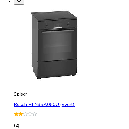
Spisar
Bosch HLN39A060U (Svart)
(
2
)