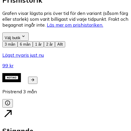
Grafen visar lägsta pris över tid för den variant (såsom färg
eller storlek) som varit billigast vid varje tidpunkt. Frakt och
begagnat ingår inte.
Läs mer om prishistoriken.
Välj butik
3 mån
6 mån
1 år
2 år
Allt
Lägst nypris just nu
99 kr
Pristrend
3
mån
Stigande