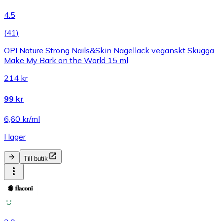
4.5
(
41
)
OPI Nature Strong Nails&Skin Nagellack veganskt Skugga
Make My Bark on the World 15 ml
214 kr
99 kr
6,60 kr/ml
I lager
Till butik