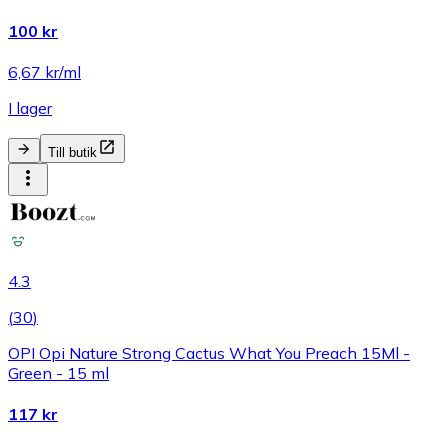
100 kr
6,67 kr/ml
I lager
Till butik
4.3
(
30
)
OPI Opi Nature Strong Cactus What You Preach 15Ml -
Green - 15 ml
117 kr