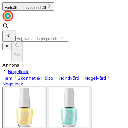
Fortsätt till huvudinnehåll
Sök
Annons
Nagellack
Hem
Skönhet & Hälsa
Handvård
Nagelvård
Nagellack