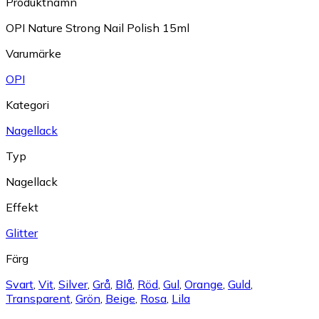
Produktnamn
OPI Nature Strong Nail Polish 15ml
Varumärke
OPI
Kategori
Nagellack
Typ
Nagellack
Effekt
Glitter
Färg
Svart
,
Vit
,
Silver
,
Grå
,
Blå
,
Röd
,
Gul
,
Orange
,
Guld
,
Transparent
,
Grön
,
Beige
,
Rosa
,
Lila