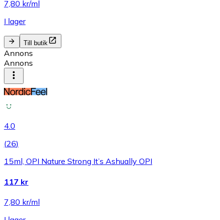
7,80 kr/ml
I lager
Till butik
Annons
Annons
4.0
(
26
)
15ml, OPI Nature Strong It’s Ashually OPI
117 kr
7,80 kr/ml
I lager