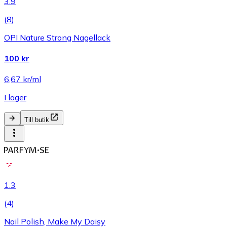
3.9
(
8
)
OPI Nature Strong Nagellack
100 kr
6,67 kr/ml
I lager
Till butik
1.3
(
4
)
Nail Polish, Make My Daisy