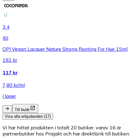
3.4
(
6
)
OPI Vegan Lacquer Nature Strong Rooting For Hue 15ml
192 kr
117 kr
7,80 kr/ml
I lager
Till butik
Visa alla erbjudanden (17)
Vi har hittat produkten i totalt 20 butiker, varav 16 är
partnerbutiker hos Prisjakt och har direktlänk till butiken.