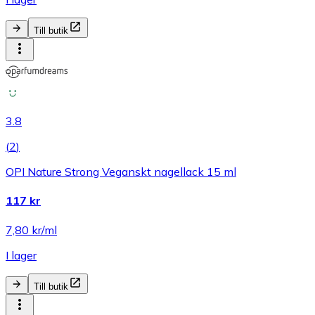
Till butik
3.8
(
2
)
OPI Nature Strong Veganskt nagellack 15 ml
117 kr
7,80 kr/ml
I lager
Till butik