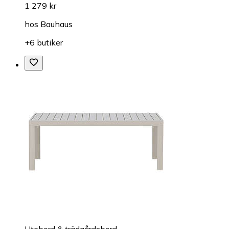
1 279 kr
hos
Bauhaus
+6 butiker
Utebord & trädgårdsbord