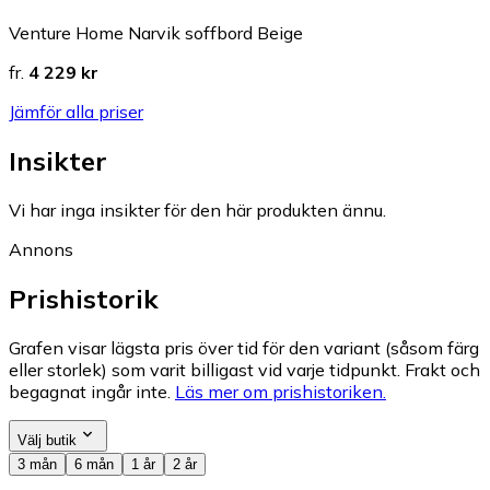
Venture Home Narvik soffbord Beige
fr.
4 229 kr
Jämför alla priser
Insikter
Vi har inga insikter för den här produkten ännu.
Annons
Prishistorik
Grafen visar lägsta pris över tid för den variant (såsom färg
eller storlek) som varit billigast vid varje tidpunkt. Frakt och
begagnat ingår inte.
Läs mer om prishistoriken.
Välj butik
3 mån
6 mån
1 år
2 år