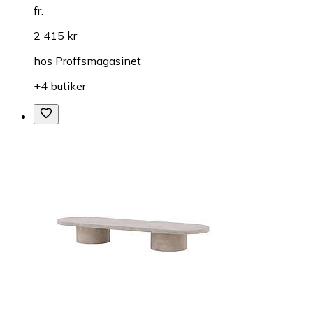
fr.
2 415 kr
hos
Proffsmagasinet
+4 butiker