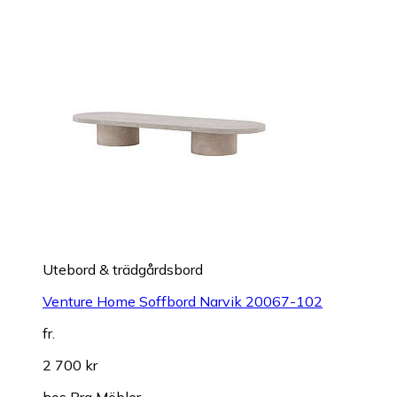
Utebord & trädgårdsbord
Venture Home Soffbord Narvik 20067-102
fr.
2 700 kr
hos
Bra Möbler