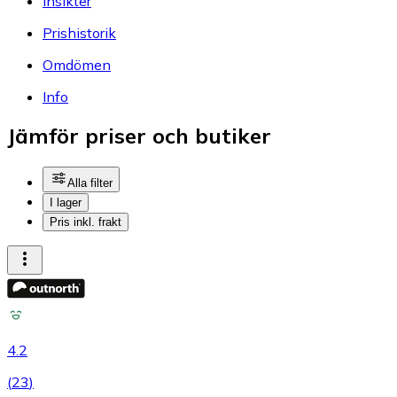
Insikter
Prishistorik
Omdömen
Info
Jämför priser och butiker
Alla filter
I lager
Pris inkl. frakt
4.2
(
23
)