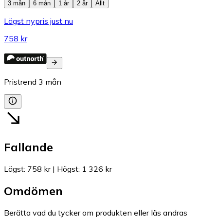
3 mån
6 mån
1 år
2 år
Allt
Lägst nypris just nu
758 kr
Pristrend
3
mån
Fallande
Lägst
:
758 kr
|
Högst
:
1 326 kr
Omdömen
Berätta vad du tycker om produkten eller läs andras