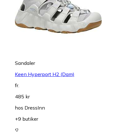
Sandaler
Keen Hyperport H2 (Dam)
fr.
485 kr
hos
DressInn
+9 butiker