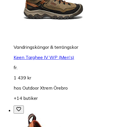
Vandringskängor & terrängskor
Keen Targhee IV WP (Men's)
fr.
1 439 kr
hos
Outdoor Xtrem Örebro
+14 butiker