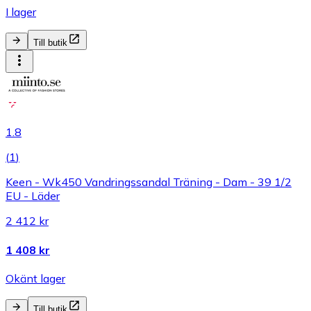
I lager
Till butik
1.8
(
1
)
Keen - Wk450 Vandringssandal Träning - Dam - 39 1/2
EU - Läder
2 412 kr
1 408 kr
Okänt lager
Till butik