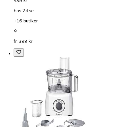
439 kr
hos
24.se
+16 butiker
fr. 399 kr