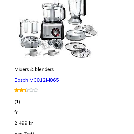
Mixers & blenders
Bosch MC812M865
(
1
)
fr.
2 499 kr
hos
Tretti