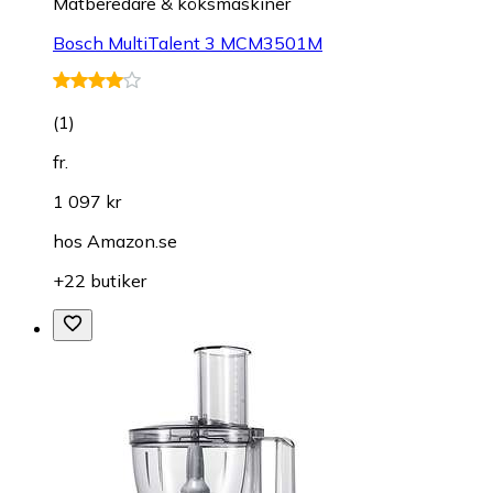
Matberedare & köksmaskiner
Bosch MultiTalent 3 MCM3501M
(
1
)
fr.
1 097 kr
hos
Amazon.se
+22 butiker