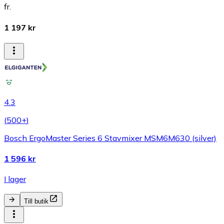
fr.
1 197 kr
4.3
(
500+
)
Bosch ErgoMaster Series 6 Stavmixer MSM6M630 (silver)
1 596 kr
I lager
Till butik