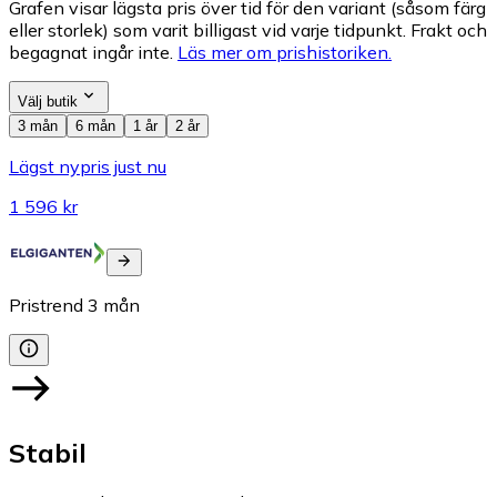
Grafen visar lägsta pris över tid för den variant (såsom färg
eller storlek) som varit billigast vid varje tidpunkt. Frakt och
begagnat ingår inte.
Läs mer om prishistoriken.
Välj butik
3 mån
6 mån
1 år
2 år
Lägst nypris just nu
1 596 kr
Pristrend
3
mån
Stabil