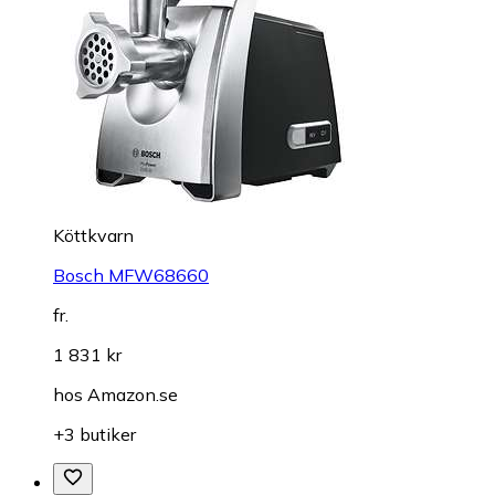
Köttkvarn
Bosch MFW68660
fr.
1 831 kr
hos
Amazon.se
+3 butiker