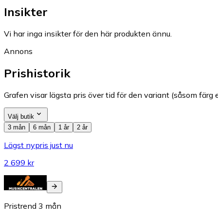
Insikter
Vi har inga insikter för den här produkten ännu.
Annons
Prishistorik
Grafen visar lägsta pris över tid för den variant (såsom färg e
Välj butik
3 mån
6 mån
1 år
2 år
Lägst nypris just nu
2 699 kr
Pristrend
3
mån