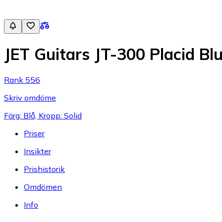
JET Guitars JT-300 Placid Bl
Rank 556
Skriv omdöme
Färg: Blå, Kropp: Solid
Priser
Insikter
Prishistorik
Omdömen
Info