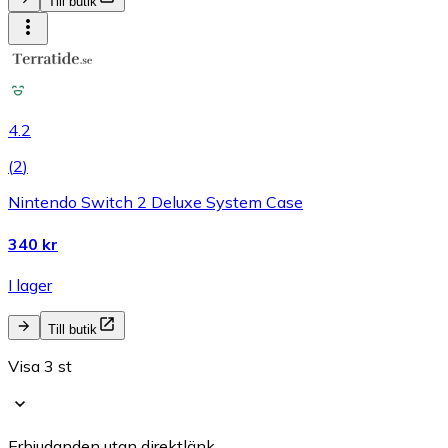
Till butik
4.2
(
2
)
Nintendo Switch 2 Deluxe System Case
340 kr
I lager
Till butik
Visa 3 st
Erbjudanden utan direktlänk