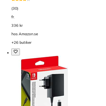
(
30
)
fr.
336 kr
hos
Amazon.se
+26 butiker