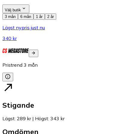
Välj butik
3 mån
6 mån
1 år
2 år
Lägst nypris just nu
340 kr
Pristrend
3
mån
Stigande
Lägst
:
289 kr
|
Högst
:
343 kr
Omdömen