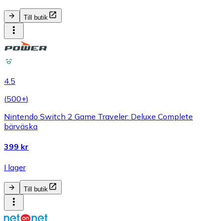
Till butik
4.5
(
500+
)
Nintendo Switch 2 Game Traveler: Deluxe Complete
bärväska
399 kr
I lager
Till butik