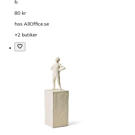
fr.
80 kr
hos
AllOffice.se
+2 butiker