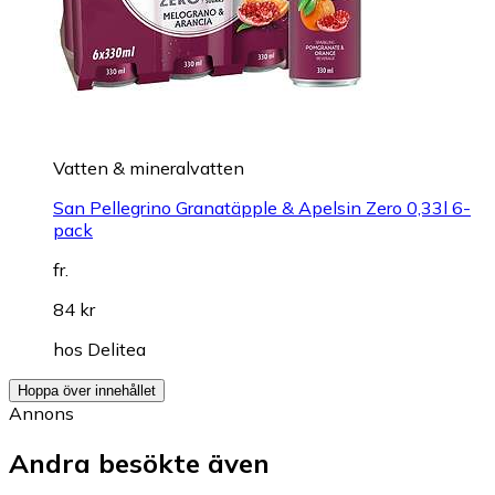
Vatten & mineralvatten
San Pellegrino Granatäpple & Apelsin Zero 0,33l 6-
pack
fr.
84 kr
hos
Delitea
Hoppa över innehållet
Annons
Andra besökte även