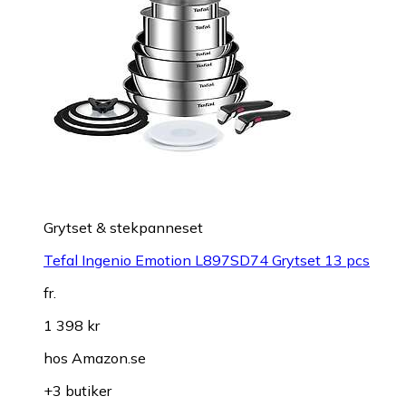
Grytset & stekpanneset
Tefal Ingenio Emotion L897SD74 Grytset 13 pcs
fr.
1 398 kr
hos
Amazon.se
+3 butiker