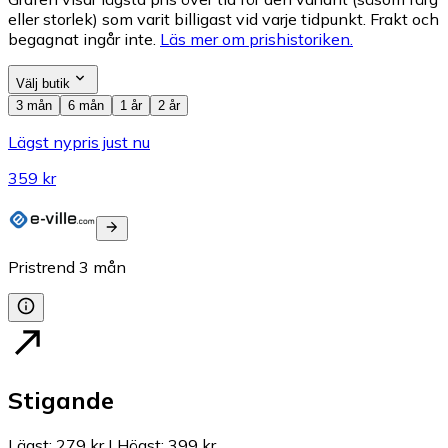
eller storlek) som varit billigast vid varje tidpunkt. Frakt och
begagnat ingår inte.
Läs mer om prishistoriken.
Välj butik
3 mån
6 mån
1 år
2 år
Lägst nypris just nu
359 kr
Pristrend
3
mån
Stigande
Lägst
:
279 kr
|
Högst
:
399 kr