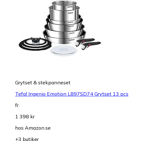
Grytset & stekpanneset
Tefal Ingenio Emotion L897SD74 Grytset 13 pcs
fr.
1 398 kr
hos
Amazon.se
+3 butiker