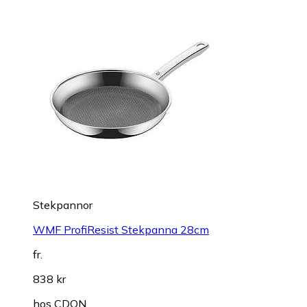
Stekpannor
WMF ProfiResist Stekpanna 28cm
fr.
838 kr
hos
CDON