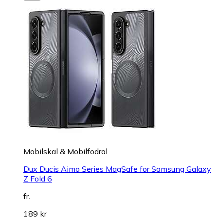
Mobilskal & Mobilfodral
Dux Ducis Aimo Series MagSafe for Samsung Galaxy
Z Fold 6
fr.
189 kr