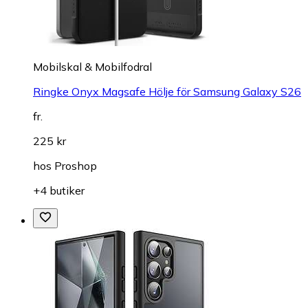
Mobilskal & Mobilfodral
Ringke Onyx Magsafe Hölje för Samsung Galaxy S26
fr.
225 kr
hos
Proshop
+4 butiker