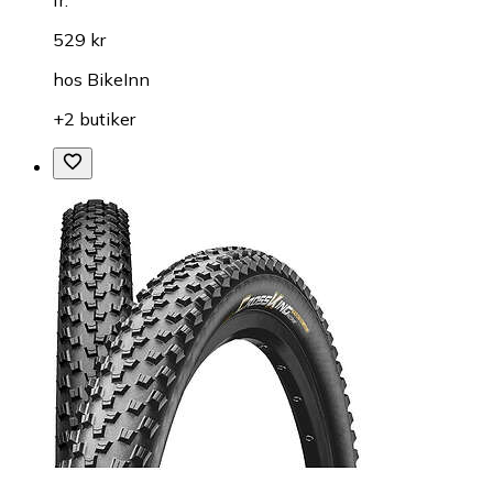
fr.
529 kr
hos
BikeInn
+2 butiker