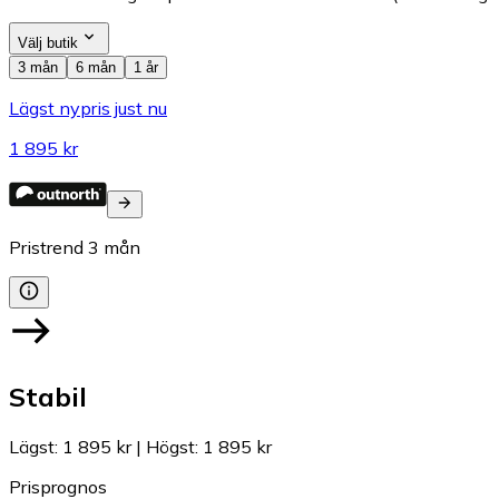
Välj butik
3 mån
6 mån
1 år
Lägst nypris just nu
1 895 kr
Pristrend
3
mån
Stabil
Lägst
:
1 895 kr
|
Högst
:
1 895 kr
Prisprognos