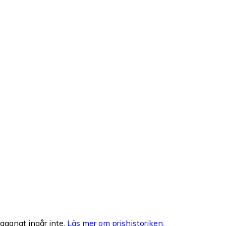
egagnat ingår inte.
Läs mer om prishistoriken.