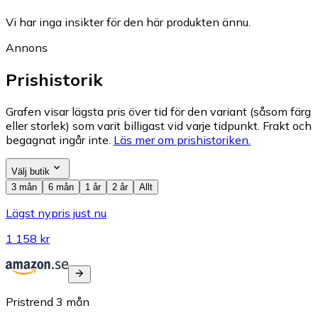
Vi har inga insikter för den här produkten ännu.
Annons
Prishistorik
Grafen visar lägsta pris över tid för den variant (såsom färg
eller storlek) som varit billigast vid varje tidpunkt. Frakt och
begagnat ingår inte.
Läs mer om prishistoriken.
Välj butik
3 mån
6 mån
1 år
2 år
Allt
Lägst nypris just nu
1 158 kr
Pristrend
3
mån