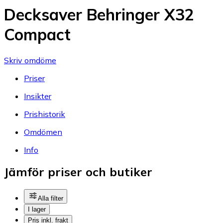
Decksaver Behringer X32
Compact
Skriv omdöme
Priser
Insikter
Prishistorik
Omdömen
Info
Jämför priser och butiker
Alla filter
I lager
Pris inkl. frakt