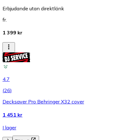
Erbjudande utan direktlänk
fr.
1 399 kr
4.7
(
26
)
Decksaver Pro Behringer X32 cover
1 451 kr
I lager