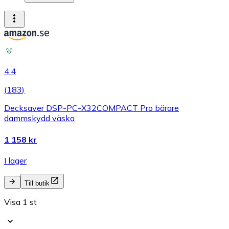
4.4
(
183
)
Decksaver DSP-PC-X32COMPACT Pro bärare
dammskydd väska
1 158 kr
I lager
Till butik
Visa 1 st