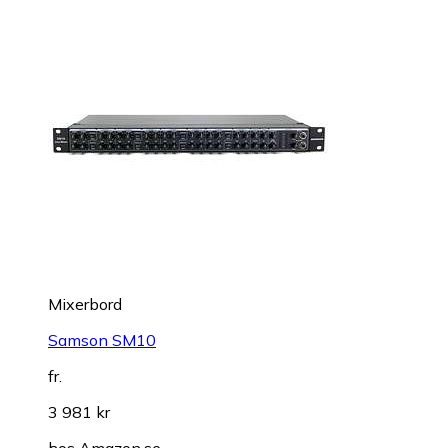
Mixerbord
Samson SM10
fr.
3 981 kr
hos
Amazon.se