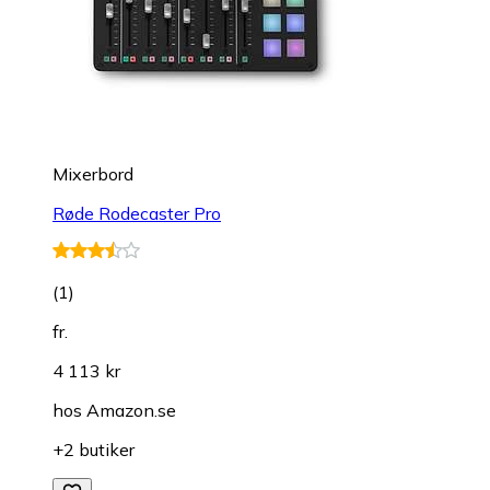
Mixerbord
Røde Rodecaster Pro
(
1
)
fr.
4 113 kr
hos
Amazon.se
+2 butiker