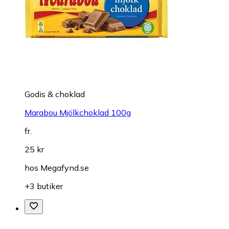
Godis & choklad
Marabou Mjölkchoklad 100g
fr.
25 kr
hos
Megafynd.se
+3 butiker