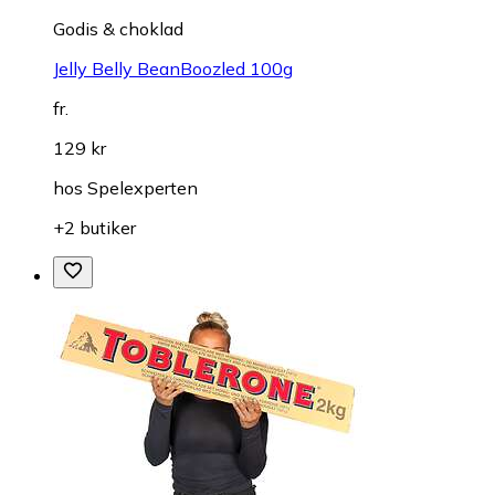
Godis & choklad
Jelly Belly BeanBoozled 100g
fr.
129 kr
hos
Spelexperten
+2 butiker