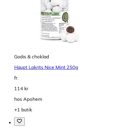
Godis & choklad
Haupt Lakrits Nice Mint 250g
fr.
114 kr
hos
Apohem
+1 butik