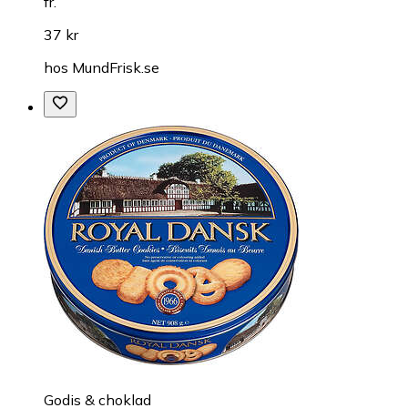
fr.
37 kr
hos
MundFrisk.se
Godis & choklad