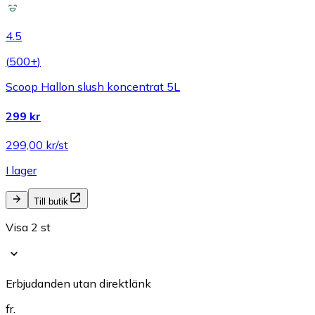
4.5
(
500+
)
Scoop Hallon slush koncentrat 5L
299 kr
299,00 kr/st
I lager
Till butik
Visa 2 st
Erbjudanden utan direktlänk
fr.