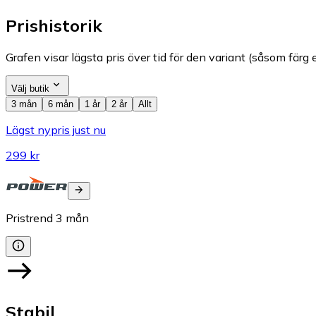
Prishistorik
Grafen visar lägsta pris över tid för den variant (såsom färg e
Välj butik
3 mån
6 mån
1 år
2 år
Allt
Lägst nypris just nu
299 kr
Pristrend
3
mån
Stabil