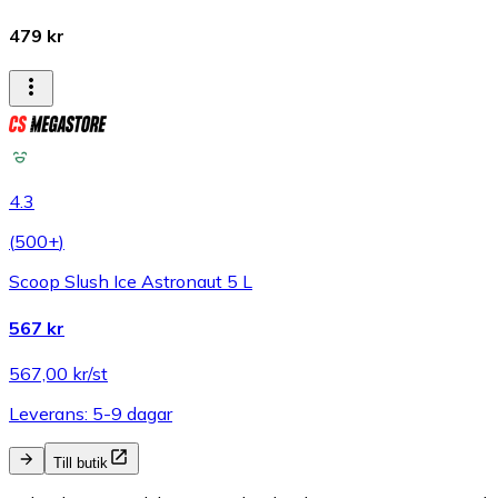
479 kr
4.3
(
500+
)
Scoop Slush Ice Astronaut 5 L
567 kr
567,00 kr/st
Leverans: 5-9 dagar
Till butik