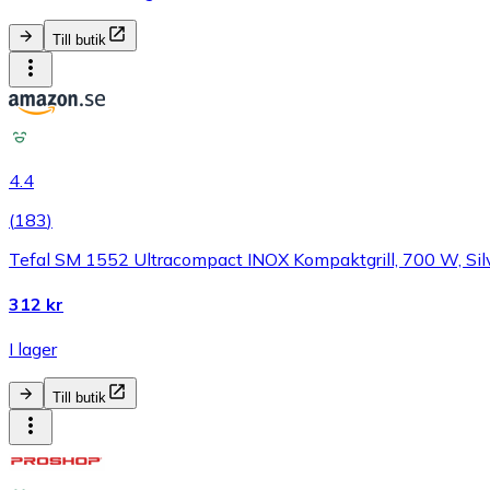
Till butik
4.4
(
183
)
Tefal SM 1552 Ultracompact INOX Kompaktgrill, 700 W, Sil
312 kr
I lager
Till butik