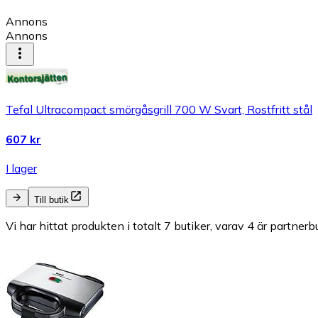
Annons
Annons
Tefal Ultracompact smörgåsgrill 700 W Svart, Rostfritt stål
607 kr
I lager
Till butik
Vi har hittat produkten i totalt 7 butiker, varav 4 är partnerbu