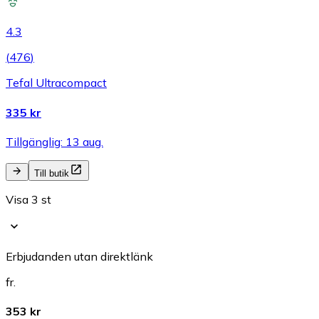
4.3
(
476
)
Tefal Ultracompact
335 kr
Tillgänglig: 13 aug.
Till butik
Visa 3 st
Erbjudanden utan direktlänk
fr.
353 kr