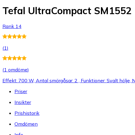
Tefal UltraCompact SM1552
Rank 14
(
1
)
(
1 omdöme
)
Effekt: 700 W, Antal smörgåsar: 2 , Funktioner: Svalt hölje,
Priser
Insikter
Prishistorik
Omdömen
Info