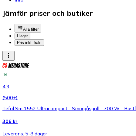
Jämför priser och butiker
Alla filter
I lager
Pris inkl. frakt
4.3
(
500+
)
Tefal Sm 1552 Ultracompact - Smörgåsgrill - 700 W - Rostfr
306 kr
Leverans: 5-8 dagar