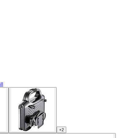
ll
+
2