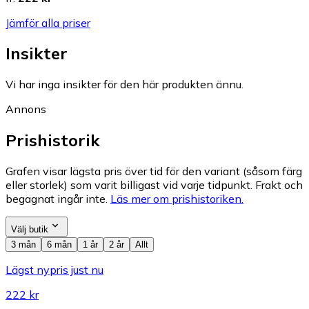
Jämför alla priser
Insikter
Vi har inga insikter för den här produkten ännu.
Annons
Prishistorik
Grafen visar lägsta pris över tid för den variant (såsom färg
eller storlek) som varit billigast vid varje tidpunkt. Frakt och
begagnat ingår inte.
Läs mer om prishistoriken.
Välj butik
3 mån
6 mån
1 år
2 år
Allt
Lägst nypris just nu
222 kr