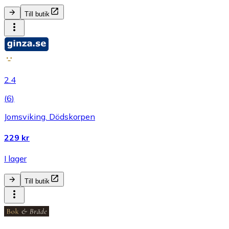
Till butik
2.4
(
6
)
Jomsviking. Dödskorpen
229 kr
I lager
Till butik