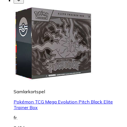
Samlarkortspel
Pokémon TCG Mega Evolution Pitch Black Elite
Trainer Box
fr.