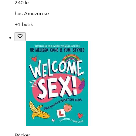
240 kr
hos
Amazon.se
+1 butik
Böcker