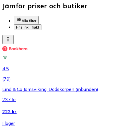
Jämför priser och butiker
Alla filter
Pris inkl. frakt
4.5
(
79
)
Lind & Co Jomsviking. Dödskorpen (inbunden)
237 kr
222 kr
I lager