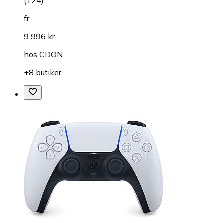
(
124
)
fr.
9 996 kr
hos
CDON
+8 butiker