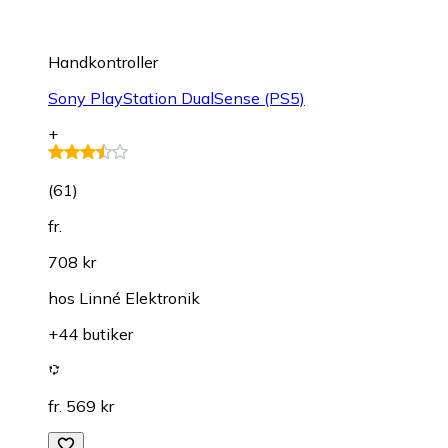
Handkontroller
Sony PlayStation DualSense (PS5)
+
(
61
)
fr.
708 kr
hos
Linné Elektronik
+44 butiker
fr. 569 kr