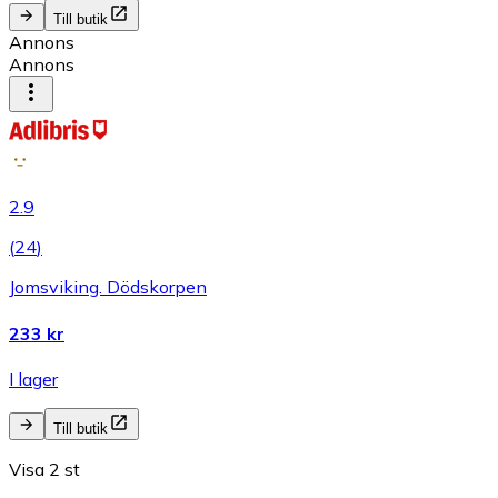
Till butik
Annons
Annons
2.9
(
24
)
Jomsviking. Dödskorpen
233 kr
I lager
Till butik
Visa 2 st