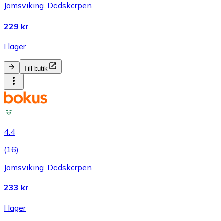
Jomsviking. Dödskorpen
229 kr
I lager
Till butik
4.4
(
16
)
Jomsviking. Dödskorpen
233 kr
I lager