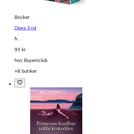
Böcker
Deep End
fr.
93 kr
hos
Buyersclub
+8 butiker