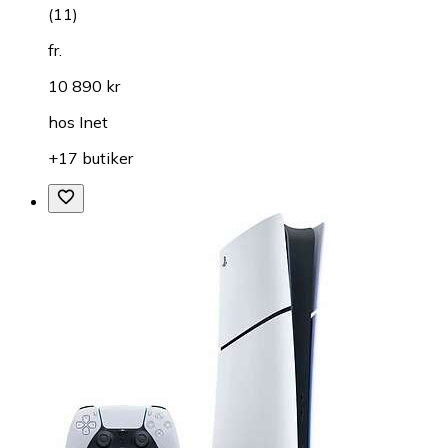
(
11
)
fr.
10 890 kr
hos
Inet
+17 butiker