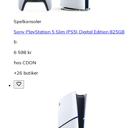
Spelkonsoler
Sony PlayStation 5 Slim (PS5) Digital Edition 825GB
fr.
6 598 kr
hos
CDON
+26 butiker