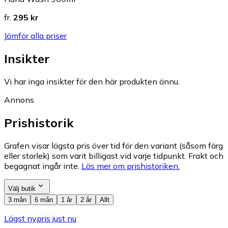
fr.
295 kr
Jämför alla priser
Insikter
Vi har inga insikter för den här produkten ännu.
Annons
Prishistorik
Grafen visar lägsta pris över tid för den variant (såsom färg
eller storlek) som varit billigast vid varje tidpunkt. Frakt och
begagnat ingår inte.
Läs mer om prishistoriken.
Välj butik
3 mån
6 mån
1 år
2 år
Allt
Lägst nypris just nu