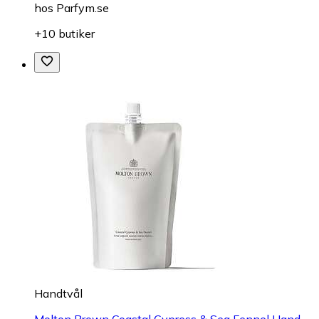
hos
Parfym.se
+10 butiker
Handtvål
Molton Brown Coastal Cypress & Sea Fennel Hand