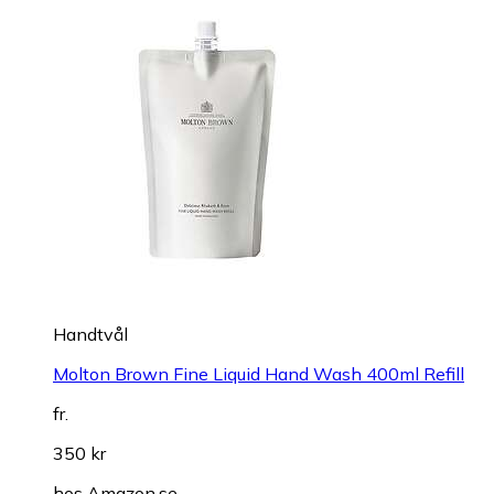
Handtvål
Molton Brown Fine Liquid Hand Wash 400ml Refill
fr.
350 kr
hos
Amazon.se