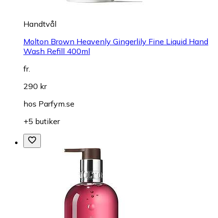
Handtvål
Molton Brown Heavenly Gingerlily Fine Liquid Hand
Wash Refill 400ml
fr.
290 kr
hos
Parfym.se
+5 butiker