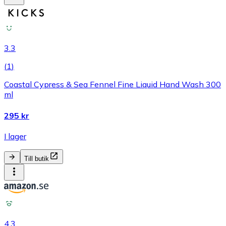
3.3
(
1
)
Coastal Cypress & Sea Fennel Fine Liquid Hand Wash 300
ml
295 kr
I lager
Till butik
4.3