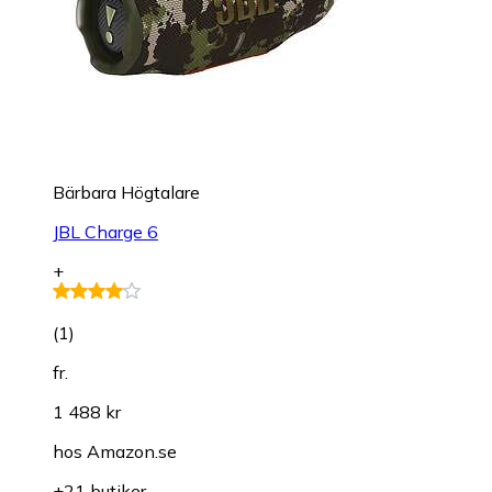
Bärbara Högtalare
JBL Charge 6
+
(
1
)
fr.
1 488 kr
hos
Amazon.se
+21 butiker