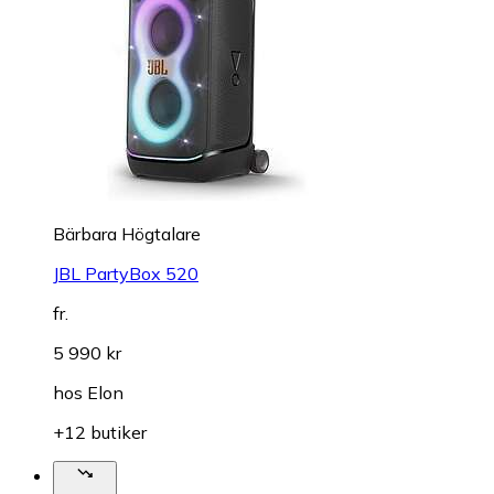
Bärbara Högtalare
JBL PartyBox 520
fr.
5 990 kr
hos
Elon
+12 butiker