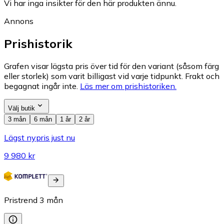
Vi har inga insikter för den här produkten ännu.
Annons
Prishistorik
Grafen visar lägsta pris över tid för den variant (såsom färg
eller storlek) som varit billigast vid varje tidpunkt. Frakt och
begagnat ingår inte.
Läs mer om prishistoriken.
Välj butik
3 mån
6 mån
1 år
2 år
Lägst nypris just nu
9 980 kr
Pristrend
3
mån