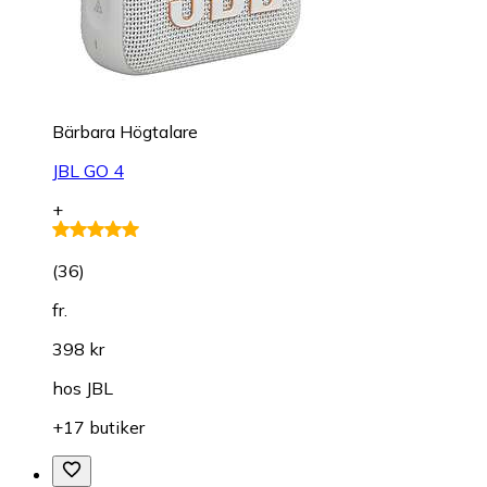
Bärbara Högtalare
JBL GO 4
+
(
36
)
fr.
398 kr
hos
JBL
+17 butiker