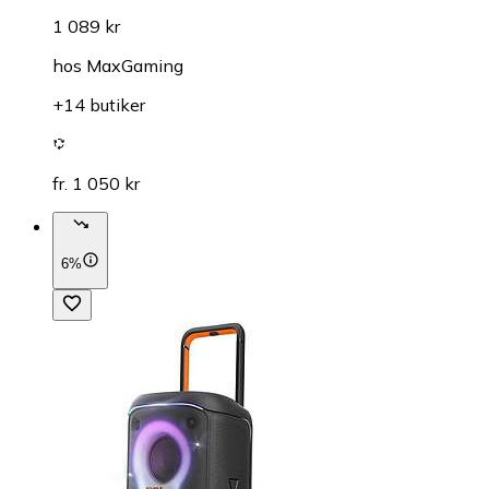
1 089 kr
hos
MaxGaming
+14 butiker
fr. 1 050 kr
6%