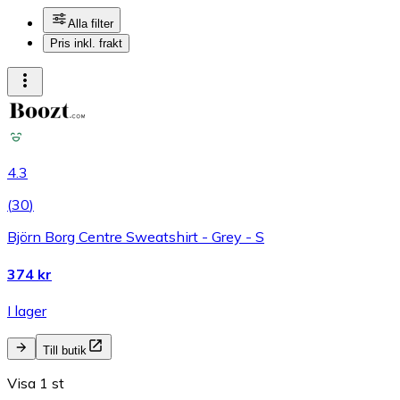
Alla filter
Pris inkl. frakt
4.3
(
30
)
Björn Borg Centre Sweatshirt - Grey - S
374 kr
I lager
Till butik
Visa 1 st