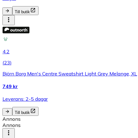
Till butik
4.2
(
23
)
Björn Borg Men's Centre Sweatshirt Light Grey Melange, XL
749 kr
Leverans: 2-5 dagar
Till butik
Annons
Annons