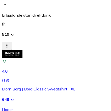
Erbjudande utan direktlänk
fr.
519 kr
4.0
(
19
)
Björn Borg | Borg Classic Sweatshirt | XL
649 kr
I lager